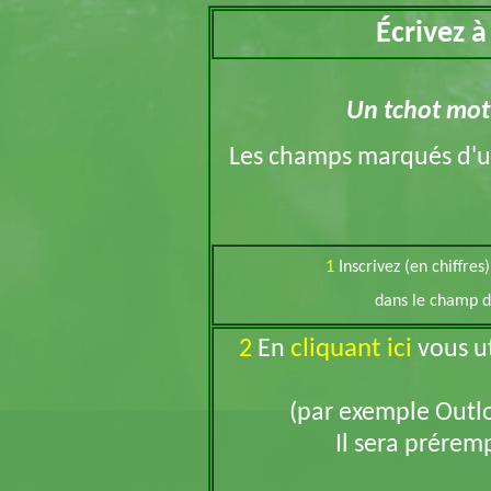
Écrivez 
Un tchot mot d
Les champs marqués d'
1
Inscrivez (en chiffres
dans le champ d
cliquant ici
2
En
vous ut
(par exemple Outlo
Il sera préremp