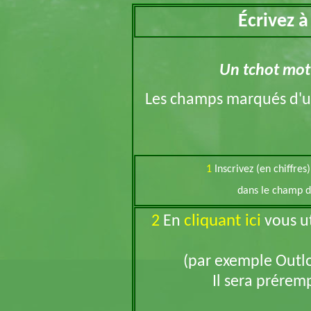
Écrivez 
Un tchot mot d
Les champs marqués d'
1
Inscrivez (en chiffres
dans le champ d
cliquant ici
2
En
vous ut
(par exemple Outlo
Il sera préremp