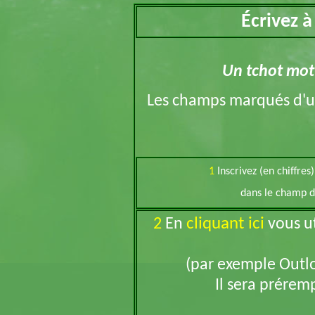
Écrivez 
Un tchot mot d
Les champs marqués d'
1
Inscrivez (en chiffres
dans le champ d
cliquant ici
2
En
vous ut
(par exemple Outlo
Il sera préremp