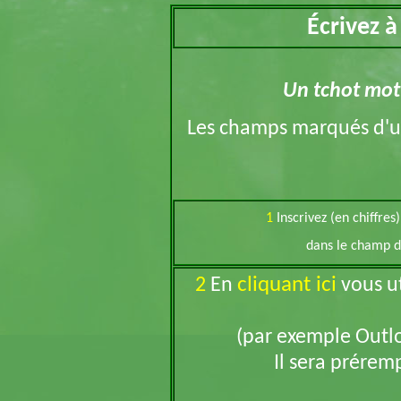
Écrivez 
Un tchot mot d
Les champs marqués d'
1
Inscrivez (en chiffres
dans le champ d
cliquant ici
2
En
vous ut
(par exemple Outlo
Il sera préremp