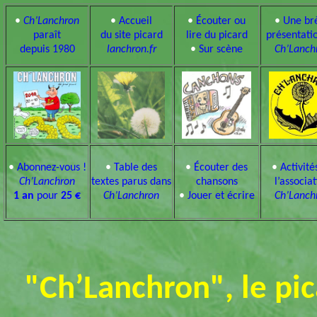
•
Ch’Lanchron
•
Accueil
•
Écouter ou
•
Une br
paraît
du site picard
lire du picard
présentati
depuis 1980
lanchron.fr
•
Sur scène
Ch’Lanch
•
Abonnez-vous !
•
Table des
•
Écouter des
•
Activité
Ch’Lanchron
textes parus dans
chansons
l’associa
1 an
pour
25 €
Ch’Lanchron
•
Jouer et écrire
Ch’Lanch
"Ch’Lanchron", le pic