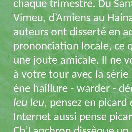
chaque trimestre. Du San
Vimeu, d’Amiens au Haina
auteurs ont disserté en a
prononciation locale, ce q
une joute amicale. Il ne 
à votre tour avec la série
éne haillure - warder - d
leu leu
, pensez en picard
Internet aussi pense pica
Ch’Lanchron dissèque un si