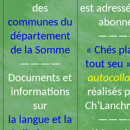
des
est adress
communes du
abonn
département
———
de la Somme
« Chés pl
————
tout seu 
Documents et
autocoll
informations
réalisés 
sur
Ch’Lanch
la langue et la
———