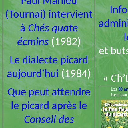
Paul Mahieu
Inf
(Tournai) intervient
admini
à
Chés quate
l
écmins
(1982)
et but
Le dialecte picard
aujourd’hui
(1984)
« Ch’
Que peut attendre
Les
30 an
trois jou
le picard après le
Conseil des