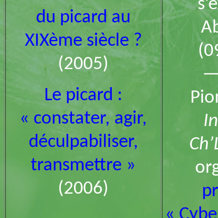
s’
du picard au
Ab
XIXème siècle ?
(0
(2005)
Le picard :
Pio
« constater, agir,
I
déculpabiliser,
Ch’
transmettre »
or
(2006)
p
« Cyber