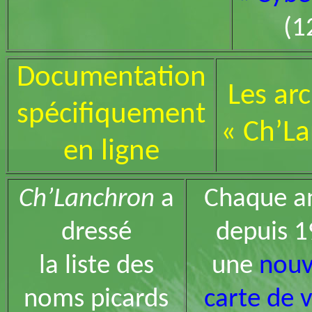
(1
Documentation
Les ar
spécifiquement
« Ch’L
en ligne
Ch’Lanchron
a
Chaque a
dressé
depuis 
la liste des
une
nouv
noms picards
carte de