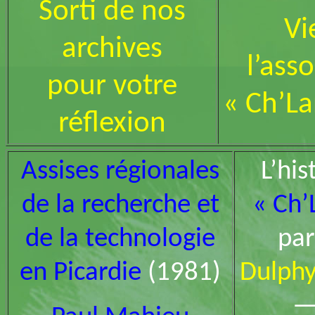
Sorti de nos
Vi
archives
l’ass
pour votre
« Ch’L
réflexion
Assises régionales
L’his
de la recherche et
« Ch’
de la technologie
pa
en Picardie
(1981)
Dulph