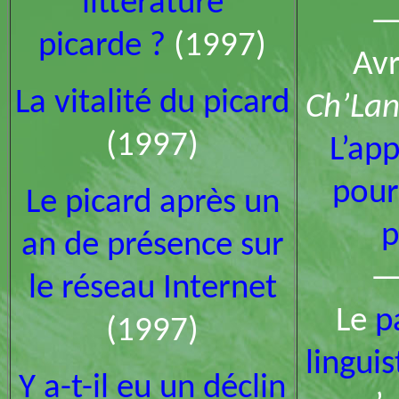
littérature
picarde ?
(1997)
Avr
La vitalité du picard
Ch’La
(1997)
L’app
pour
Le picard après un
p
an de présence sur
le réseau Internet
Le
p
(1997)
lingui
Y a-t-il eu un déclin