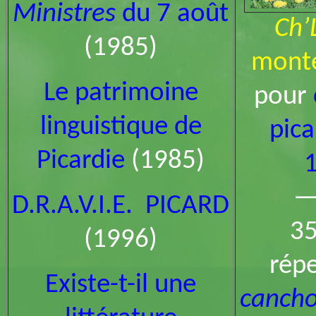
Ministres
du 7 août
Ch’
(1985)
monte
Le patrimoine
pour
linguistique de
pica
Picardie
(1985)
1
D.R.A.V.I.E. PICARD
35
(1996)
répe
Existe-t-il une
cancho