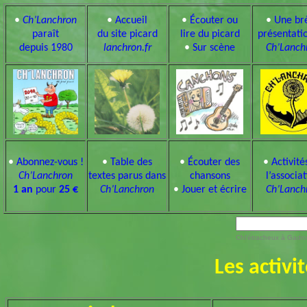
•
Ch’Lanchron
•
Accueil
•
Écouter ou
•
Une br
paraît
du site picard
lire du picard
présentati
depuis 1980
lanchron.fr
•
Sur scène
Ch’Lanch
•
Abonnez-vous !
•
Table des
•
Écouter des
•
Activité
Ch’Lanchron
textes parus dans
chansons
l’associa
1 an
pour
25 €
Ch’Lanchron
•
Jouer et écrire
Ch’Lanch
Chl’étracheux à Gadrou
Les activi