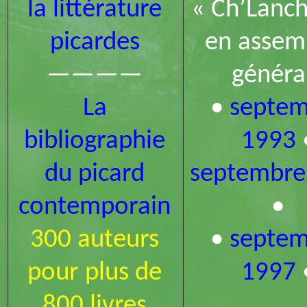
la littérature
« Ch’Lanch
picardes
en assem
————
généra
La
•
septem
bibliographie
1993
du picard
septembre
contemporain
•
300 auteurs
•
septem
pour plus de
1997
800 livres