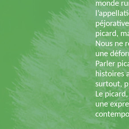
monde rura
l’appellat
péjorative
picard, ma
Nous ne re
une défor
Parler pic
histoires
surtout, p
Le picard,
une expre
contempor