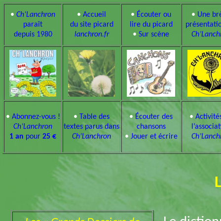
•
Ch’Lanchron
•
Accueil
•
Écouter ou
•
Une br
paraît
du site picard
lire du picard
présentati
depuis 1980
lanchron.fr
•
Sur scène
Ch’Lanch
•
Abonnez-vous !
•
Table des
•
Écouter des
•
Activité
Ch’Lanchron
textes parus dans
chansons
l’associa
1 an
pour
25 €
Ch’Lanchron
•
Jouer et écrire
Ch’Lanch
L