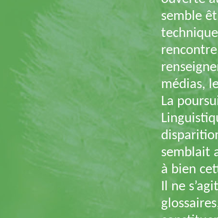
semble êt
technique
rencontre
renseignem
médias, le
La poursui
Linguistiq
disparitio
semblait 
à bien ce
Il ne s’ag
glossaires