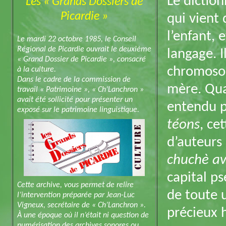
Le diction
Les « Grands Dossiers de
Picardie »
qui vient
l’enfant, 
Le mardi 22 octobre 1985, le Conseil
Régional de Picardie ouvrait le deuxième
langage. 
« Grand Dossier de Picardie », consacré
chromosom
à la culture.
Dans le cadre de la commission de
mère. Qua
travail « Patrimoine », « Ch’Lanchron »
avait été sollicité pour présenter un
entendu p
exposé sur le patrimoine linguistique.
téons
, ce
d’auteurs 
chuchè av
capital ps
Cette archive, vous permet de relire
de toute 
l’intervention préparée par Jean-Luc
Vigneux, secrétaire de « Ch’Lanchron ».
précieux 
À une époque où il n’était ni question de
numérisation des archives sonores ou