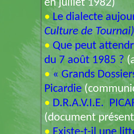
en juillet 1982)
•
Le dialecte aujou
Culture de Tournai
•
Que peut attendre
du 7 août 1985 ?
(
•
« Grands Dossiers
Picardie
(communic
•
D.R.A.V.I.E. PICA
(document présen
•
Existe-t-il une li