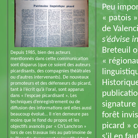
Peu import
« patois »
de Valenci
s’édvise i
Breteuil o
Depuis 1985, bien des acteurs
mentionnés dans cette communication
« régionau
sont disparus (que ce soient des auteurs
linguistiq
picardisants, des compagnies théâtrales
ou d’autres intervenants). De nouveaux
Historique
promoteurs et des défenseurs du picard,
tant à l’écrit qu’à l’oral, sont apparus
publicatio
dans « l’espcae picardisant ». Les
techniques d’enregistrement ou de
signature
diffusion des informations ont elles aussi
forêt invi
beaucoup évolué… Il n’en demeure pas
moins que le fond du propos et les
picard » 
objectifs avancés par « Ch’Lanchron »
lors de ces travaux liés au patrimoine de
s’il en fau