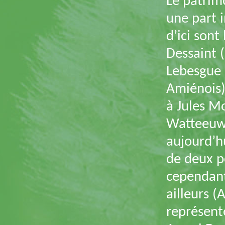
Le patrimo
une part i
d’ici sont
Dessaint 
Lebesgue 
Amiénois)
à Jules M
Watteeuw 
aujourd’hu
de deux pô
cependant
ailleurs (
représent