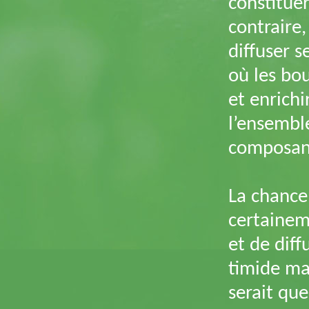
constituer
contraire
diffuser s
où les bo
et enrichi
l’ensembl
composant
La chance 
certaine
et de diff
timide mai
serait que