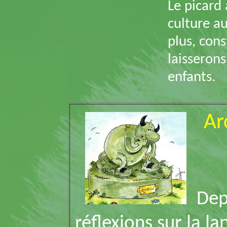
Le picard
culture au
plus, con
laisseron
enfants.
Ar
Dep
réflexions sur la la