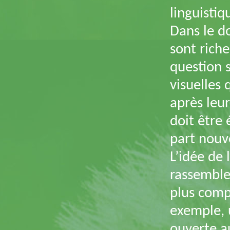
linguistiq
Dans le d
sont riche
question 
visuelles 
après leur
doit être
part nouv
L’idée de 
rassemble
plus compl
exemple, 
ouverte au