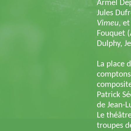
Armel Dep
Jules Dufr
Vimeu
, e
Fouquet (
Dulphy, J
La place d
comptons i
composite
Patrick S
de Jean-L
Le théâtr
troupes de