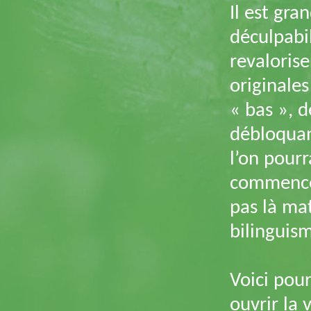
Il est gra
déculpabi
revaloris
originales
« bas », d
débloquant
l’on pour
commencer,
pas là mat
bilinguism
Voici pou
ouvrir la