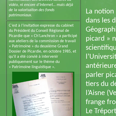
vidéo, ni encore d’Internet… mais déjà
La notion
de la valorisaiton des fonds
patrimoniaux.
dans les 
C’est à l’invitation expresse du cabinet
Géographi
du Président du Conseil Régional de
Picardie que « Ch’Lanchron » a participé
picard » 
aux ateliers de la commission de travail
scientifi
« Patrimoine » du deuxième Grand
Dossier de Picardie, en octobre 1985, et
l’Universi
qu’il a été convié à intervenir
publiquement sur le thème du
antérieure
« Patrimoine linguistique ».
parler pic
tiers du 
l’Aisne (
frange fr
Le Tréport