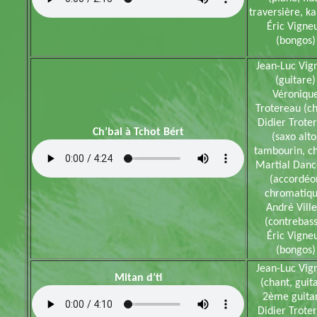
traversière, k
Éric Vigne
(bongos)
Jean-Luc Vig
(guitare)
Véroniqu
Trotereau (ch
Didier Trote
Ch’bal à Tchot Bért
(saxo alto
tambourin, c
Martial Danc
(accordéo
chromatiqu
André Ville
(contrebass
Éric Vigne
(bongos)
Jean-Luc Vig
Mitan d’ti
(chant, guit
2ème guita
Didier Trote