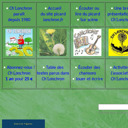
•
Ch’Lanchron
•
Accueil
•
Écouter ou
•
Une br
paraît
du site picard
lire du picard
présentati
depuis 1980
lanchron.fr
•
Sur scène
Ch’Lanch
•
Abonnez-vous !
•
Table des
•
Écouter des
•
Activité
Ch’Lanchron
textes parus dans
chansons
l’associa
1 an
pour
25 €
Ch’Lanchron
•
Jouer et écrire
Ch’Lanch
Chl’étracheux à Gadrou