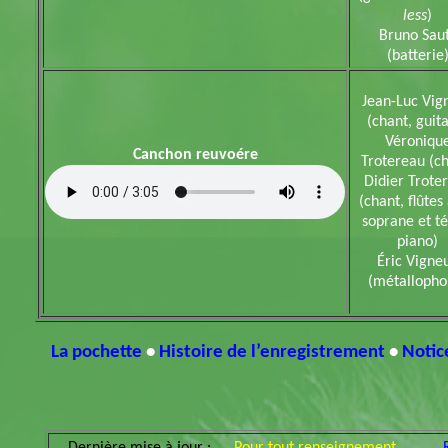
less
)
Bruno Sau
(batterie
Jean-Luc Vig
(chant, guit
Véroniqu
Canchon reuvoére
Trotereau (ch
Didier Trote
(chant, flûtes 
soprane et té
piano)
Éric Vigne
(métallopho
La pochette
•
Histoire de l’enregistrement
•
Notic