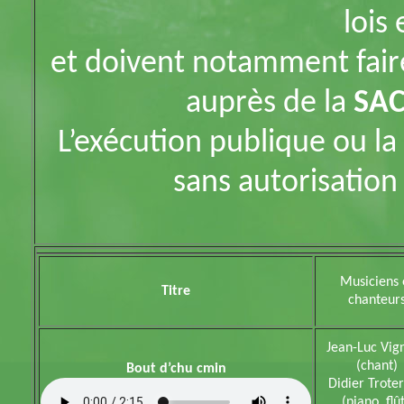
lois
et doivent notamment faire
auprès de la
SA
L’exécution publique ou la 
sans autorisation
Musiciens 
Titre
chanteur
Jean-Luc Vig
(chant)
Bout d’chu cmin
Didier Trote
(piano, flû