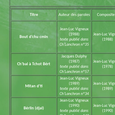
Titre
Auteur des paroles
Composite
Jean-Luc Vigneux
(1988)
Jean-Luc Vig
Bout d’chu cmin
texte publié dans
(1988)
Ch’Lanchron nº35
Jacques Dulphy
(1987)
Jean-Luc Vig
Ch’bal à Tchot Bért
texte publié dans
(1978)
Ch’Lanchron nº57
Jean-Luc Vigneux
(1989)
Jean-Luc Vig
Mitan d’ti
texte publié dans
(1989)
Ch’Lanchron nº34
Jean-Luc Vigneux
(1990)
Jean-Luc Vig
Bérlin (djai)
texte publié dans
(1990)