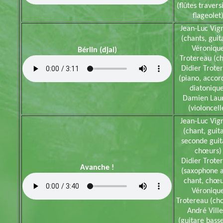
(flûtes travers
flageolet
Jean-Luc Vig
(chants, guit
Véroniqu
Bérlin (djai)
Trotereau (ch
Didier Trote
(piano, acco
diatonique
Damien Lau
(violoncell
Jean-Luc Vig
(chant, guit
seconde guit
chœurs)
Didier Trote
Avanche !
(saxophone a
chant, chœu
Véroniqu
Trotereau (ch
André Ville
(guitare bass